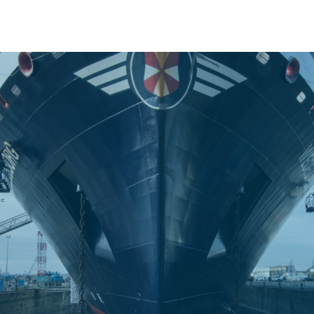
oin Us
Unsolicited Job Application