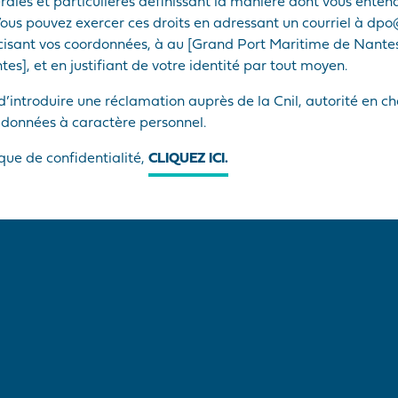
érales et particulières définissant la manière dont vous enten
Vous pouvez exercer ces droits en adressant un courriel à dpo
écisant vos coordonnées, à au [Grand Port Maritime de Nantes
s], et en justifiant de votre identité par tout moyen.
’introduire une réclamation auprès de la Cnil, autorité en c
 données à caractère personnel.
ique de confidentialité,
CLIQUEZ ICI.