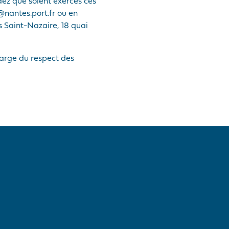
dez que soient exercés ces
@nantes.port.fr ou en
 Saint-Nazaire, 18 quai
harge du respect des