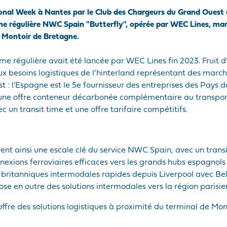
ional Week à Nantes par le Club des Chargeurs du Grand Ouest
igne régulière NWC Spain "Butterfly", opérée par WEC Lines, m
e Montoir de Bretagne.
e régulière avait été lancée par WEC Lines fin 2023. Fruit d’
x besoins logistiques de l’hinterland représentant des march
 : l'Espagne est le 5e fournisseur des entreprises des Pays de 
se une offre conteneur décarbonée complémentaire au transport 
c un transit time et une offre tarifaire compétitifs.
nt ainsi une escale clé du service NWC Spain, avec un transi
nexions ferroviaires efficaces vers les grands hubs espagnols
 britanniques intermodales rapides depuis Liverpool avec Be
se en outre des solutions intermodales vers la région parisie
re des solutions logistiques à proximité du terminal de Monto