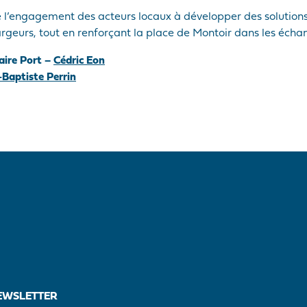
re l’engagement des acteurs locaux à développer des solution
rgeurs, tout en renforçant la place de Montoir dans les écha
aire Port –
Cédric Eon
Baptiste Perrin
EWSLETTER