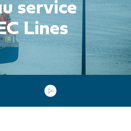
u service
EC Lines
Twitter
Facebook
LinkedIn
What
Mes