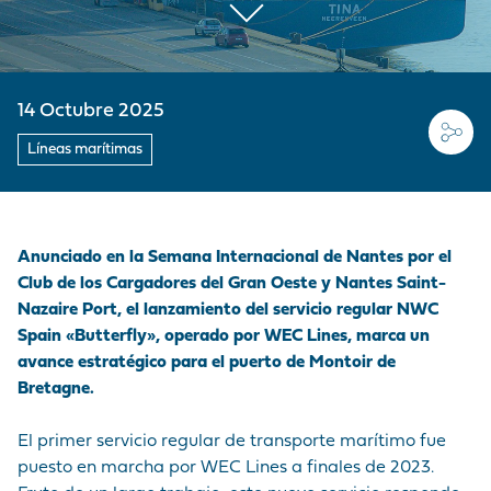
MARCA
CORDEMAIS
CIFRAS CLAVE
PRE Y
MERCANCÍAS
EMPLEADOR
Medios de
POSTRANSPORTE
comunicación
LE PELLERIN
VISITA AL PUERTO
BUQUES
NUESTRA POLÍTICA
¡Únase a nosotros !
14 Octubre 2025
DE COMPRAS
INSTALACIONES DE
HISTORIA
Preguntas -
LAS PRESTACIONES
NANTES
Líneas marítimas
Respuestas
PORTUARIAS
Mercados públicos
ACCEDER AL
Visite du port
PUERTO
Anunciado en la Semana Internacional de Nantes por el
Club de los Cargadores del Gran Oeste y Nantes Saint-
ANUARIO DE LOS
Nazaire Port, el lanzamiento del servicio regular NWC
PROFESIONALES
Spain «Butterfly», operado por WEC Lines, marca un
PORTUARIOS
avance estratégico para el puerto de Montoir de
Bretagne.
MERCADOS
PÚBLICOS
El primer servicio regular de transporte marítimo fue
puesto en marcha por WEC Lines a finales de 2023.