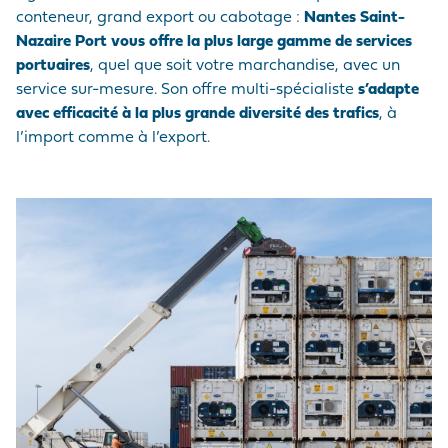
MARCHANDISES
EMPLOYEUR
Médias
PRÉ/POST
conteneur, grand export ou cabotage :
Nantes Saint-
ACHEMINEMENTS
LE PELLERIN
VISITE DU PORT
Nous rejoindre
Nazaire Port vous offre la plus large gamme de services
NAVIRES
NOTRE POLITIQUE
portuaires
, quel que soit votre marchandise, avec un
Questions - réponses
ACHATS
SITES NANTAIS
HISTOIRE
service sur-mesure. Son offre multi-spécialiste
s’adapte
PRESTATIONS
Marchés publics
avec efficacité à la plus grande diversité des trafics
, à
PORTUAIRES
l’import comme à l’export.
Visite du port
ACCÉDER AU PORT
ANNUAIRE DES
PROFESSIONNELS
PORTUAIRES
MARCHÉS PUBLICS