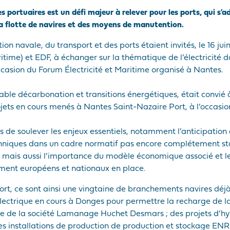
ures portuaires est un défi majeur à relever pour les ports, qui 
 la flotte de navires et des moyens de manutention.
ion navale, du transport et des ports étaient invités, le 16 jui
time) et EDF, à échanger sur la thématique de l’électricité 
ccasion du Forum Électricité et Maritime organisé à Nantes.
ble décarbonation et transitions énergétiques, était convié à
jets en cours menés à Nantes Saint-Nazaire Port, à l’occasio
 de soulever les enjeux essentiels, notamment l’anticipation
chniques dans un cadre normatif pas encore complétement stab
, mais aussi l’importance du modèle économique associé et le 
ment européens et nationaux en place.
rt, ce sont ainsi une vingtaine de branchements navires déjà 
électrique en cours à Donges pour permettre la recharge de 
e de la société Lamanage Huchet Desmars ; des projets d’hy
s installations de production de production et stockage ENR 