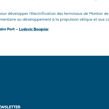
 pour développer l’électrification des terminaux de Montoir 
ntaire au développement à la propulsion vélique et aux car
aire Port –
Ludovic Bocquier
EWSLETTER