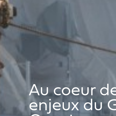
Au coeur d
enjeux du 