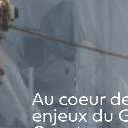
Au coeur d
enjeux du 