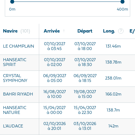
0m
400m
↑
Navire
101
Arrivée
Départ
Long.
?
E
07/10/2027
07/10/2027
LE CHAMPLAIN
131.46m
à 03:45
à 18:00
HANSEATIC
07/10/2027
07/10/2027
138.78m
SPIRIT
à 02:00
à 18:30
CRYSTAL
06/09/2027
06/09/2027
238.01m
SYMPHONY
à 05:00
à 18:15
16/08/2027
19/08/2027
BAHRI RIYADH
166.02m
à 10:00
à 15:00
HANSEATIC
15/04/2027
15/04/2027
138.7m
NATURE
à 00:00
à 22:30
02/10/2026
03/10/2026
L'AUDACE
142m
à 20:01
à 13:01