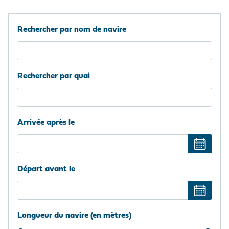
MARCHANDISES
EMPLOYEUR
Médias
PRÉ/POST
ACHEMINEMENTS
LE PELLERIN
VISITE DU PORT
Nous rejoindre
NAVIRES
NOTRE POLITIQUE
Rechercher par nom de navire
Questions - réponses
ACHATS
SITES NANTAIS
HISTOIRE
PRESTATIONS
Marchés publics
PORTUAIRES
Visite du port
Rechercher par quai
ACCÉDER AU PORT
ANNUAIRE DES
Arrivée après le
PROFESSIONNELS
PORTUAIRES
MARCHÉS PUBLICS
Départ avant le
Longueur du navire (en mètres)