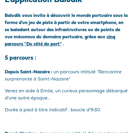
L'application Baludik
MARCHANDISES
EMPLOYEUR
Médias
PRÉ/POST
ACHEMINEMENTS
LE PELLERIN
VISITE DU PORT
Nous rejoindre
NAVIRES
NOTRE POLITIQUE
Baludik vous invite à découvrir le monde portuaire sous la
Questions - réponses
ACHATS
forme d'un jeu de piste à partir de votre smartphone, en
SITES NANTAIS
HISTOIRE
se baladant autour des infrastructures ou de points de
PRESTATIONS
Marchés publics
vue méconnus du domaine portuaire, grâce aux
cinq
PORTUAIRES
Visite du port
parcours "Du côté du port"
.
ACCÉDER AU PORT
5 parcours :
ANNUAIRE DES
Depuis Saint-Nazaire :
un parcours intitulé
"Rencontre
PROFESSIONNELS
surprenante à Saint-Nazaire"
PORTUAIRES
Venez en aide à Emile, un curieux personnage débarqué
MARCHÉS PUBLICS
d'une autre époque…
Durée à pied à titre indicatif : boucle d'1h30