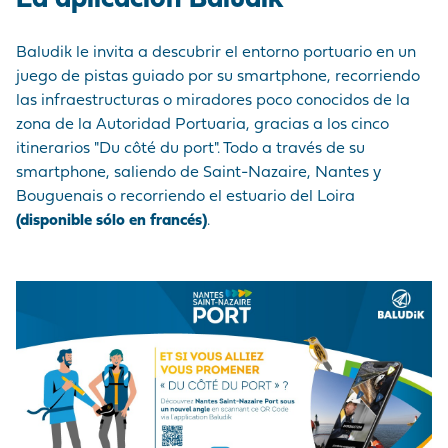
La aplicación Baludik
MARCA
CORDEMAIS
CIFRAS CLAVE
PRE Y
MERCANCÍAS
EMPLEADOR
Medios de
POSTRANSPORTE
comunicación
Baludik le invita a descubrir el entorno portuario en un
LE PELLERIN
VISITA AL PUERTO
BUQUES
NUESTRA POLÍTICA
juego de pistas guiado por su smartphone, recorriendo
¡Únase a nosotros !
DE COMPRAS
las infraestructuras o miradores poco conocidos de la
INSTALACIONES DE
HISTORIA
Preguntas -
zona de la Autoridad Portuaria, gracias a los cinco
LAS PRESTACIONES
NANTES
Respuestas
itinerarios "Du côté du port". Todo a través de su
PORTUARIAS
smartphone, saliendo de Saint-Nazaire, Nantes y
Mercados públicos
Bouguenais o recorriendo el estuario del Loira
ACCEDER AL
Visite du port
(disponible sólo en francés)
.
PUERTO
ANUARIO DE LOS
PROFESIONALES
PORTUARIOS
MERCADOS
PÚBLICOS