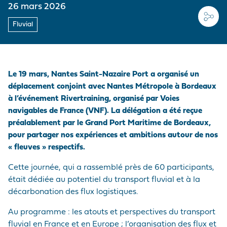
MARCHANDISES
EMPLOYEUR
Médias
PRÉ/POST
26 mars 2026
ACHEMINEMENTS
LE PELLERIN
VISITE DU PORT
Nous rejoindre
Fluvial
NAVIRES
NOTRE POLITIQUE
Questions - réponses
ACHATS
SITES NANTAIS
HISTOIRE
PRESTATIONS
Marchés publics
PORTUAIRES
Visite du port
Le 19 mars, Nantes Saint-Nazaire Port a organisé un
déplacement conjoint avec Nantes Métropole à Bordeaux
ACCÉDER AU PORT
à l’événement Rivertraining, organisé par Voies
navigables de France (VNF). La délégation a été reçue
ANNUAIRE DES
préalablement par le Grand Port Maritime de Bordeaux,
PROFESSIONNELS
pour partager nos expériences et ambitions autour de nos
PORTUAIRES
« fleuves » respectifs.
MARCHÉS PUBLICS
Cette journée, qui a rassemblé près de 60 participants,
était dédiée au potentiel du transport fluvial et à la
décarbonation des flux logistiques.
Au programme : les atouts et perspectives du transport
fluvial en France et en Europe ; l’organisation des flux et