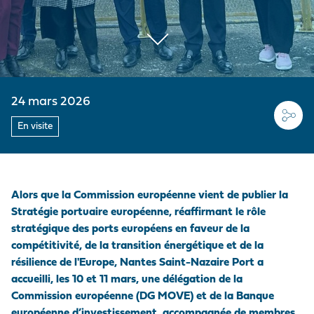
MARCHANDISES
EMPLOYEUR
Médias
PRÉ/POST
ACHEMINEMENTS
LE PELLERIN
VISITE DU PORT
Nous rejoindre
NAVIRES
NOTRE POLITIQUE
Questions - réponses
ACHATS
SITES NANTAIS
HISTOIRE
PRESTATIONS
Marchés publics
PORTUAIRES
Visite du port
24 mars 2026
ACCÉDER AU PORT
En visite
ANNUAIRE DES
PROFESSIONNELS
PORTUAIRES
Alors que la Commission européenne vient de publier la
Stratégie portuaire européenne, réaffirmant le rôle
stratégique des ports européens en faveur de la
MARCHÉS PUBLICS
compétitivité, de la transition énergétique et de la
résilience de l'Europe, Nantes Saint-Nazaire Port a
accueilli, les 10 et 11 mars, une délégation de la
Commission européenne (DG MOVE) et de la Banque
européenne d’investissement, accompagnée de membres