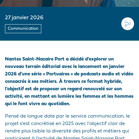
MARCHANDISES
EMPLOYEUR
Médias
PRÉ/POST
ACHEMINEMENTS
LE PELLERIN
VISITE DU PORT
Nous rejoindre
NAVIRES
NOTRE POLITIQUE
27 janvier 2026
Questions - réponses
ACHATS
SITES NANTAIS
HISTOIRE
Communication
PRESTATIONS
Marchés publics
PORTUAIRES
Visite du port
ACCÉDER AU PORT
Nantes Saint-Nazaire Port a décidé d’explorer un
nouveau terrain éditorial avec le lancement en janvier
ANNUAIRE DES
2026 d’une série « Portuaires » de podcasts audio et vidéo
PROFESSIONNELS
consacrés à ses métiers. À travers ce format hybride,
PORTUAIRES
l’objectif est de proposer un regard renouvelé sur son
activité, en mettant en lumière les femmes et les hommes
MARCHÉS PUBLICS
qui le font vivre au quotidien.
Pensé de longue date par le service communication, le
projet s’est concrétisé en 2025 avec l’objectif clair de
rendre plus lisible la diversité des profils et métiers qui
participent à l'activité de Nantes Saint-Nazaire Port.