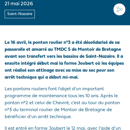
MARCHANDISES
EMPLOYEUR
Médias
PRÉ/POST
21 mai 2026
ACHEMINEMENTS
LE PELLERIN
VISITE DU PORT
Nous rejoindre
Saint-Nazaire
NAVIRES
NOTRE POLITIQUE
Questions - réponses
ACHATS
SITES NANTAIS
HISTOIRE
PRESTATIONS
Marchés publics
PORTUAIRES
Visite du port
Le 16 avril, le ponton roulier n°3 a été désolidarisé de sa
passerelle et amarré au TMDC 5 de Montoir de Bretagne
ACCÉDER AU PORT
avant son transfert vers les bassins de Saint-Nazaire. Il a
ensuite intégré début mai la forme Joubert où les équipes
ANNUAIRE DES
ont réalisé son attinage avec sa mise au sec pour son
PROFESSIONNELS
arrêt technique qui a début mi-mai.
PORTUAIRES
Les pontons rouliers font l'objet d'un important
MARCHÉS PUBLICS
programme de maintenance tous les 10 ans. Après le
ponton n°2 et celui de Cheviré, c'est au tour du ponton
n°3 du terminal roulier de Montoir de Bretagne de
bénéficier d’un arrêt technique.
Il est entré en forme Joubert le 12 mai, avec l’aide d’un