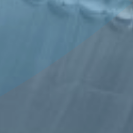
MARCHANDISES
EMPLOYEUR
Médias
PRÉ/POST
ACHEMINEMENTS
LE PELLERIN
VISITE DU PORT
Nous rejoindre
NAVIRES
NOTRE POLITIQUE
Questions - réponses
ACHATS
SITES NANTAIS
HISTOIRE
PRESTATIONS
Marchés publics
PORTUAIRES
Visite du port
ACCÉDER AU PORT
ANNUAIRE DES
PROFESSIONNELS
PORTUAIRES
MARCHÉS PUBLICS