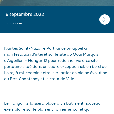
MARCHANDISES
EMPLOYEUR
Médias
PRÉ/POST
ACHEMINEMENTS
LE PELLERIN
VISITE DU PORT
Nous rejoindre
NAVIRES
NOTRE POLITIQUE
16 septembre 2022
Questions - réponses
ACHATS
SITES NANTAIS
HISTOIRE
Immobilier
PRESTATIONS
Marchés publics
PORTUAIRES
Visite du port
ACCÉDER AU PORT
Nantes Saint-Nazaire Port lance un appel à
manifestation d'intérêt sur le site du Quai Marquis
ANNUAIRE DES
d'Aiguillon – Hangar 12 pour redonner vie à ce site
PROFESSIONNELS
portuaire situé dans un cadre exceptionnel, en bord de
PORTUAIRES
Loire, à mi-chemin entre le quartier en pleine évolution
du Bas-Chantenay et le cœur de Ville.
MARCHÉS PUBLICS
Le Hangar 12 laissera place à un bâtiment nouveau,
exemplaire sur le plan environnemental et qui