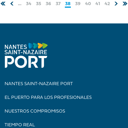
Paginación
…
Página
34
Página
35
Página
36
Página
37
Página
38
Página
39
Página
40
Página
41
Página
42
actual
NANTES SAINT-NAZAIRE PORT
EL PUERTO PARA LOS PROFESIONALES
NUESTROS COMPROMISOS
TIEMPO REAL