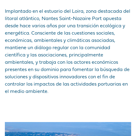
MARCA
CORDEMAIS
CIFRAS CLAVE
PRE Y
MERCANCÍAS
EMPLEADOR
Medios de
POSTRANSPORTE
Implantado en el estuario del Loira, zona destacada del
comunicación
LE PELLERIN
VISITA AL PUERTO
litoral atlántico, Nantes Saint-Nazaire Port apuesta
BUQUES
NUESTRA POLÍTICA
¡Únase a nosotros !
desde hace varios años por una transición ecológica y
DE COMPRAS
INSTALACIONES DE
HISTORIA
energética. Consciente de las cuestiones sociales,
Preguntas -
LAS PRESTACIONES
NANTES
económicas, ambientales y climáticas asociadas,
Respuestas
PORTUARIAS
mantiene un diálogo regular con la comunidad
Mercados públicos
científica y las asociaciones, principalmente
ACCEDER AL
ambientales, y trabaja con los actores económicos
Visite du port
PUERTO
presentes en su dominio para fomentar la búsqueda de
soluciones y dispositivos innovadores con el fin de
controlar los impactos de las actividades portuarias en
ANUARIO DE LOS
el medio ambiente.
PROFESIONALES
PORTUARIOS
MERCADOS
PÚBLICOS