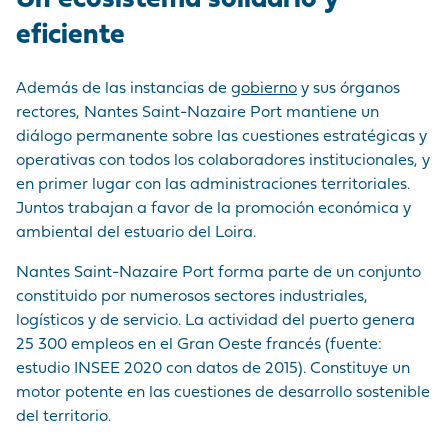
Un ecosistema solidario y
MARCA
CORDEMAIS
CIFRAS CLAVE
PRE Y
MERCANCÍAS
EMPLEADOR
Medios de
POSTRANSPORTE
eficiente
comunicación
LE PELLERIN
VISITA AL PUERTO
BUQUES
NUESTRA POLÍTICA
¡Únase a nosotros !
Además de las instancias de
gobierno
y sus órganos
DE COMPRAS
INSTALACIONES DE
HISTORIA
rectores, Nantes Saint-Nazaire Port mantiene un
Preguntas -
LAS PRESTACIONES
NANTES
diálogo permanente sobre las cuestiones estratégicas y
Respuestas
PORTUARIAS
operativas con todos los colaboradores institucionales, y
Mercados públicos
en primer lugar con las administraciones territoriales.
ACCEDER AL
Juntos trabajan a favor de la promoción económica y
Visite du port
PUERTO
ambiental del estuario del Loira.
Nantes Saint-Nazaire Port forma parte de un conjunto
ANUARIO DE LOS
constituido por numerosos sectores industriales,
PROFESIONALES
logísticos y de servicio. La actividad del puerto genera
PORTUARIOS
25 300 empleos en el Gran Oeste francés (fuente:
estudio INSEE 2020 con datos de 2015). Constituye un
MERCADOS
motor potente en las cuestiones de desarrollo sostenible
PÚBLICOS
del territorio.