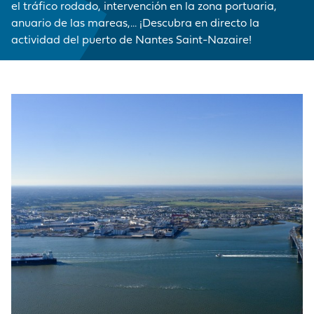
MARCA
CORDEMAIS
CIFRAS CLAVE
PRE Y
el tráfico rodado, intervención en la zona portuaria,
MERCANCÍAS
EMPLEADOR
Medios de
POSTRANSPORTE
anuario de las mareas,... ¡Descubra en directo la
comunicación
LE PELLERIN
VISITA AL PUERTO
actividad del puerto de Nantes Saint-Nazaire!
BUQUES
NUESTRA POLÍTICA
¡Únase a nosotros !
DE COMPRAS
INSTALACIONES DE
HISTORIA
Preguntas -
LAS PRESTACIONES
NANTES
Respuestas
PORTUARIAS
Mercados públicos
ACCEDER AL
Visite du port
PUERTO
ANUARIO DE LOS
PROFESIONALES
PORTUARIOS
MERCADOS
PÚBLICOS