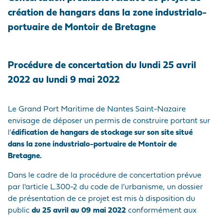
MARCA
CORDEMAIS
CIFRAS CLAVE
PRE Y
création de hangars dans la zone industrialo-
MERCANCÍAS
EMPLEADOR
Medios de
POSTRANSPORTE
comunicación
portuaire de Montoir de Bretagne
LE PELLERIN
VISITA AL PUERTO
BUQUES
NUESTRA POLÍTICA
¡Únase a nosotros !
DE COMPRAS
INSTALACIONES DE
HISTORIA
Preguntas -
LAS PRESTACIONES
NANTES
Procédure de concertation du lundi 25 avril
Respuestas
PORTUARIAS
2022 au lundi 9 mai 2022
Mercados públicos
ACCEDER AL
Visite du port
Le Grand Port Maritime de Nantes Saint-Nazaire
PUERTO
envisage de déposer un permis de construire portant sur
l'
édification de hangars de stockage sur son site situé
ANUARIO DE LOS
dans la zone industrialo-portuaire de Montoir de
PROFESIONALES
Bretagne.
PORTUARIOS
Dans le cadre de la procédure de concertation prévue
MERCADOS
par l'article L.300-2 du code de l'urbanisme, un dossier
PÚBLICOS
de présentation de ce projet est mis à disposition du
public
du 25 avril au 09 mai 2022
conformément aux