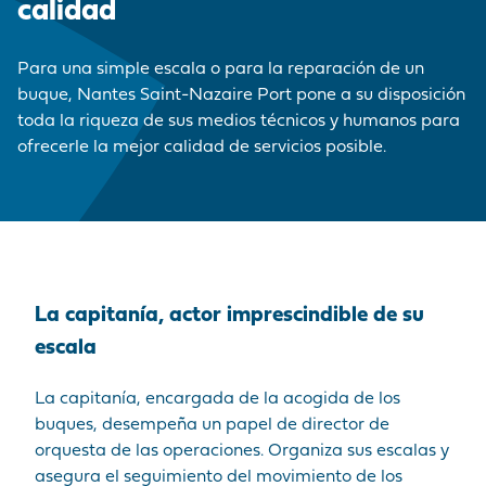
MARCA
CORDEMAIS
CIFRAS CLAVE
PRE Y
calidad
MERCANCÍAS
EMPLEADOR
Medios de
POSTRANSPORTE
comunicación
LE PELLERIN
VISITA AL PUERTO
Para una simple escala o para la reparación de un
BUQUES
NUESTRA POLÍTICA
¡Únase a nosotros !
buque, Nantes Saint-Nazaire Port pone a su disposición
DE COMPRAS
INSTALACIONES DE
HISTORIA
toda la riqueza de sus medios técnicos y humanos para
Preguntas -
LAS PRESTACIONES
NANTES
ofrecerle la mejor calidad de servicios posible.
Respuestas
PORTUARIAS
Mercados públicos
ACCEDER AL
Visite du port
PUERTO
ANUARIO DE LOS
La capitanía, actor imprescindible de su
PROFESIONALES
escala
PORTUARIOS
La capitanía, encargada de la acogida de los
MERCADOS
buques, desempeña un papel de director de
PÚBLICOS
orquesta de las operaciones. Organiza sus escalas y
asegura el seguimiento del movimiento de los