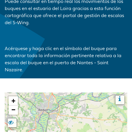
MARCA
CORDEMAIS
CIFRAS CLAVE
PRE Y
Puede consultar en tiempo real los movimientos de los
MERCANCÍAS
EMPLEADOR
Medios de
POSTRANSPORTE
buques en el estuario del Loira gracias a esta función
comunicación
cartográfica que ofrece el portal de gestión de escalas
LE PELLERIN
VISITA AL PUERTO
BUQUES
NUESTRA POLÍTICA
del S-Wing.
¡Únase a nosotros !
DE COMPRAS
INSTALACIONES DE
HISTORIA
Preguntas -
LAS PRESTACIONES
NANTES
Respuestas
PORTUARIAS
Acérquese y haga clic en el símbolo del buque para
Mercados públicos
encontrar toda la información pertinente relativa a la
ACCEDER AL
Visite du port
escala del buque en el puerto de Nantes - Saint
PUERTO
Nazaire.
ANUARIO DE LOS
PROFESIONALES
PORTUARIOS
MERCADOS
PÚBLICOS