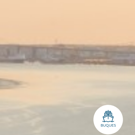
BUQUES