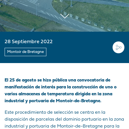
MARCA
CORDEMAIS
CIFRAS CLAVE
PRE Y
MERCANCÍAS
EMPLEADOR
Medios de
POSTRANSPORTE
comunicación
LE PELLERIN
VISITA AL PUERTO
BUQUES
NUESTRA POLÍTICA
¡Únase a nosotros !
DE COMPRAS
INSTALACIONES DE
HISTORIA
Preguntas -
LAS PRESTACIONES
NANTES
28 Septiembre 2022
Respuestas
PORTUARIAS
Mercados públicos
Montoir de Bretagne
ACCEDER AL
Visite du port
PUERTO
ANUARIO DE LOS
El 25 de agosto se hizo pública una convocatoria de
PROFESIONALES
manifestación de interés para la construcción de uno o
PORTUARIOS
varios almacenes de temperatura dirigida en la zona
industrial y portuaria de Montoir-de-Bretagne.
MERCADOS
Este procedimiento de selección se centra en la
PÚBLICOS
disposición de parcelas del dominio portuario en la zona
industrial y portuaria de Montoir-de-Bretagne para la