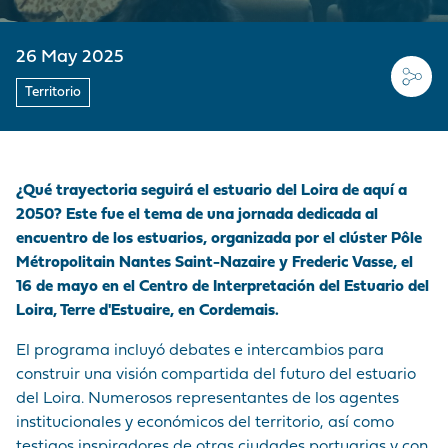
MARCA
CORDEMAIS
CIFRAS CLAVE
PRE Y
MERCANCÍAS
EMPLEADOR
Medios de
POSTRANSPORTE
comunicación
26 May 2025
LE PELLERIN
VISITA AL PUERTO
BUQUES
NUESTRA POLÍTICA
¡Únase a nosotros !
Territorio
DE COMPRAS
INSTALACIONES DE
HISTORIA
Preguntas -
LAS PRESTACIONES
NANTES
Respuestas
PORTUARIAS
Mercados públicos
¿Qué trayectoria seguirá el estuario del Loira de aquí a
ACCEDER AL
Visite du port
2050? Este fue el tema de una jornada dedicada al
PUERTO
encuentro de los estuarios, organizada por el clúster Pôle
Métropolitain Nantes Saint-Nazaire y Frederic Vasse, el
ANUARIO DE LOS
16 de mayo en el Centro de Interpretación del Estuario del
PROFESIONALES
Loira, Terre d'Estuaire, en Cordemais.
PORTUARIOS
El programa incluyó debates e intercambios para
construir una visión compartida del futuro del estuario
MERCADOS
del Loira. Numerosos representantes de los agentes
PÚBLICOS
institucionales y económicos del territorio, así como
testigos inspiradores de otras ciudades portuarias y con